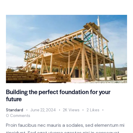
Building the perfect foundation for your
future
Standard
June 22, 2024
2K
Views
2
Likes
0
Comments
Proin faucibus nec mauris a sodales, sed elementum mi
tincidunt. Sed eget viverra egestas nisi in consequat.