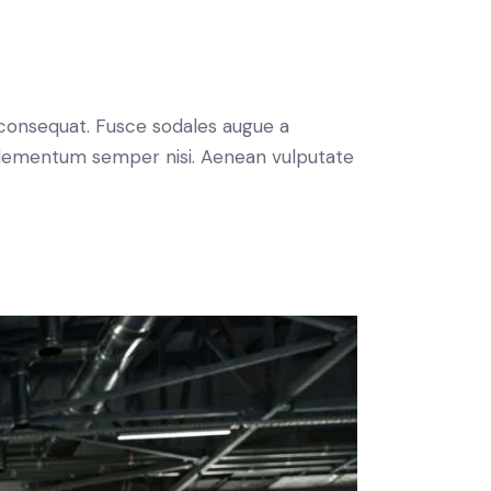
increase
or
decrease
volume.
n consequat. Fusce sodales augue a
s elementum semper nisi. Aenean vulputate