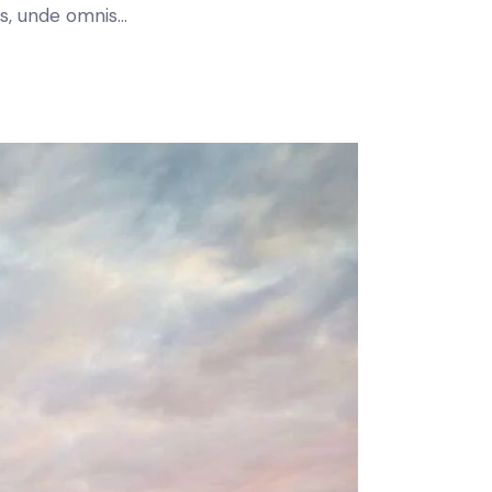
tis, unde omnis…