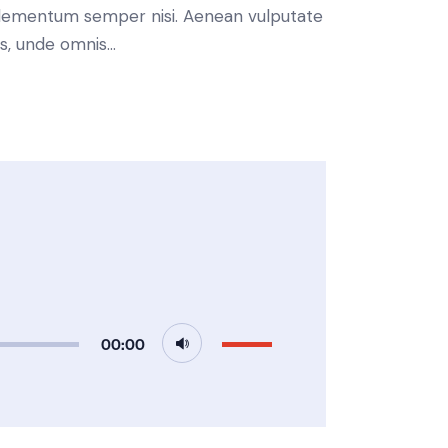
s elementum semper nisi. Aenean vulputate
tis, unde omnis…
Use
00:00
Up/Down
Arrow
keys
to