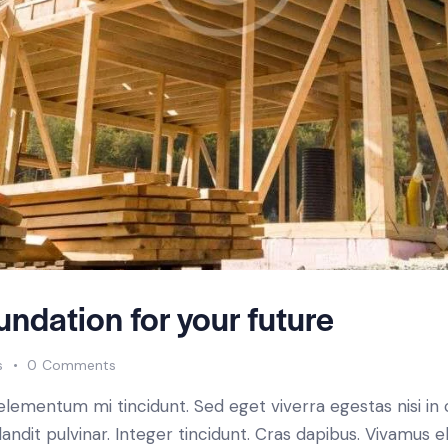
undation for your future
s
0
Comments
 elementum mi tincidunt. Sed eget viverra egestas nisi i
landit pulvinar. Integer tincidunt. Cras dapibus. Vivamu