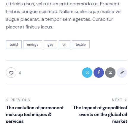
ultricies risus, vel rutrum erat commodo ut. Praesent
finibus congue euismod. Nullam scelerisque massa vel
augue placerat, a tempor sem egestas. Curabitur
placerat finibus lacus.
build
energy
gas
oil
textile
4
PREVIOUS
NEXT
The evolution of permanent
The impact of geopolitical
makeup techniques &
events on the global oil
services
market