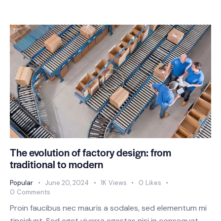
The evolution of factory design: from
traditional to modern
Popular
June 20, 2024
1K
Views
0
Likes
0
Comments
Proin faucibus nec mauris a sodales, sed elementum mi
tincidunt. Sed eget viverra egestas nisi in consequat.