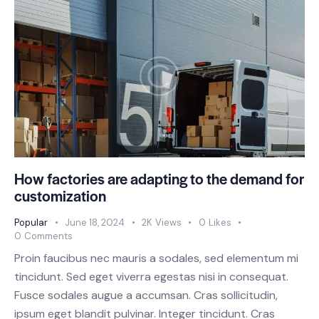
How factories are adapting to the demand for
customization
Popular
June 18, 2024
2K
Views
0
Likes
0
Comments
Proin faucibus nec mauris a sodales, sed elementum mi
tincidunt. Sed eget viverra egestas nisi in consequat.
Fusce sodales augue a accumsan. Cras sollicitudin,
ipsum eget blandit pulvinar. Integer tincidunt. Cras